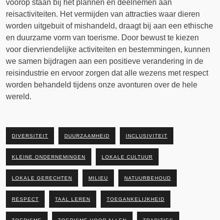
voorop staan bij het plannen en deelnemen aan
reisactiviteiten. Het vermijden van attracties waar dieren
worden uitgebuit of mishandeld, draagt bij aan een ethische
en duurzame vorm van toerisme. Door bewust te kiezen
voor diervriendelijke activiteiten en bestemmingen, kunnen
we samen bijdragen aan een positieve verandering in de
reisindustrie en ervoor zorgen dat alle wezens met respect
worden behandeld tijdens onze avonturen over de hele
wereld.
DIVERSITEIT
DUURZAAMHEID
INCLUSIVITEIT
KLEINE ONDERNEMINGEN
LOKALE CULTUUR
LOKALE GERECHTEN
MILIEU
NATUURBEHOUD
RESPECT
TAAL LEREN
TOEGANKELIJKHEID