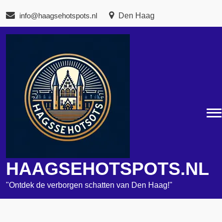
Naar
info@haagsehotspots.nl
Den Haag
de
inhoud
gaan
HAAGSEHOTSPOTS.NL
"Ontdek de verborgen schatten van Den Haag!"